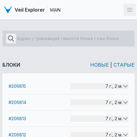
Veil Explorer
MAIN
От
БЛОКИ
НОВЫЕ
|
СТАРЫЕ
#206815
7 г., 2 м.
#206814
7 г., 2 м.
#206813
7 г., 2 м.
#206812
7 г., 2 м.