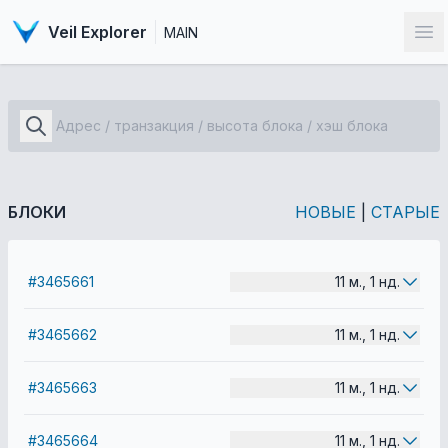
Veil Explorer
MAIN
От
БЛОКИ
НОВЫЕ
|
СТАРЫЕ
#3465661
11 м., 1 нд.
#3465662
11 м., 1 нд.
#3465663
11 м., 1 нд.
#3465664
11 м., 1 нд.