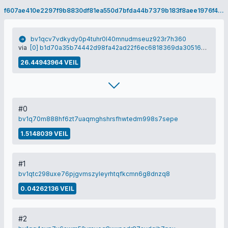
f607ae410e2297f9b8830df81ea550d7bfda44b7379b183f8aee1976f4fb6073
bv1qcv7vdkydy0p4tuhr0l40mnudmseuz923r7h360
via
[0] b1d70a35b74442d98fa42ad22f6ec6818369da30516e13a0abadfc2892f03dbf
26.44943964 VEIL
#0
bv1q70m888hf6zt7uaqmghshrsfhwtedm998s7sepe
1.5148039 VEIL
#1
bv1qtc298uxe76pjgvmszyleyrhtqfkcmn6g8dnzq8
0.04262136 VEIL
#2