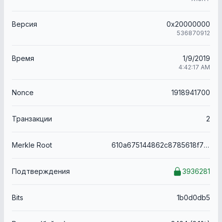
Версия
0x20000000
536870912
Время
1/9/2019
4:42:17 AM
Nonce
1918941700
Транзакции
2
Merkle Root
610a675144862c8785618f7307f6f21274bbe4d2e0611f5651e02aebbc715d1a
Подтверждения
3936281
Bits
1b0d0db5