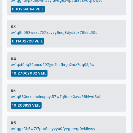
bv1qg4avp7u6swm52yraveg8xwpadr87svdqjh7qau
0.01256064 VEIL
#3
bv1q9h992wvzc757xsvzy6nqj8dyulrck79klrc60c
0.11402728 VEIL
#4
bv1qxt0nq24pucs497jyn7rlafhrgh2ruz7qq05j9c
10.27062092 VEIL
#5
bv1q880nrxsmelnupuyt57w7q8rmk0xva38hlwd8cl
10.203853 VEIL
#6
bv1qgzf3r5w7t7pte8snyvya0fyvgervrg0vklhvsy