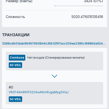
Размер (байты)
3424 (0.1%)
Сложность
5020.476015135416
ТРАНЗАКЦИИ
3366cdb01dab96467693844c35b12f97acc334ae2385c1688b5a92d09c77d138
Coinbase
Нет входов (Сгенерированые монеты)
50 VEIL
#0
VRZF4Am891FS224uuNirsrEugqMyg3VxjJ
50 VEIL