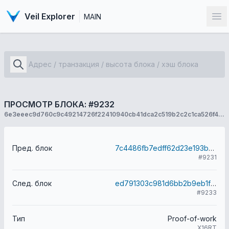
Veil Explorer
MAIN
От
ПРОСМОТР БЛОКА: #9232
6e3eeec9d760c9c49214726f22410940cb41dca2c519b2c2c1ca526f43aa4d04
Пред. блок
7c4486fb7edff62d23e193b0a9ec94f39377234a34c6f0bae273fb87e5472ae1
#9231
След. блок
ed791303c981d6bb2b9eb1f968149f5b288a34ab7b322a2964f388a715bcec60
#9233
Тип
Proof-of-work
X16RT