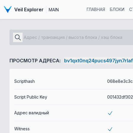
Veil Explorer
ГЛАВНАЯ
БЛОКИ
С
MAIN
ПРОСМОТР АДРЕСА:
bv1qxt0nq24pucs497jyn7rla
Scripthash
Script Public Key
Адрес валидный
Witness