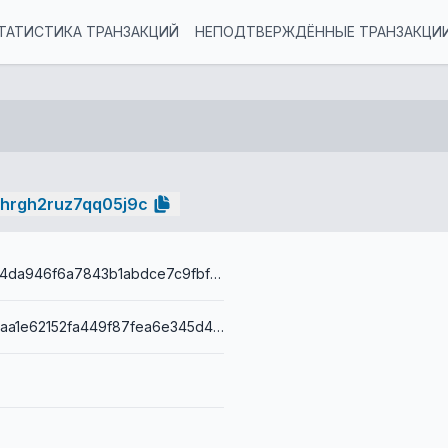
ТАТИСТИКА ТРАНЗАКЦИЙ
НЕПОДТВЕРЖДЁННЫЕ ТРАНЗАКЦИ
fhrgh2ruz7qq05j9c
068e8e3c3c4da946f6a7843b1abdce7c9fbf6da3edcb1b5f9fc0195092903445
001432df302aa1e62152fa449f87fea6e345d43e0bc0