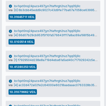
bv1qxt0nq24pucs497jyn7rlafhrgh2ruz7qq05j9c
via
[0] 6b3cbb45edd9c9027c43d9fe77ba67a7058ce6399508bf4f6e40a03746875355
10.31645711 VEIL
bv1qxt0nq24pucs497jyn7rlafhrgh2ruz7qq05j9c
via
[4] 66d07b29cb953f5f10fa576643ff17a8ac69a19815b497bf31e7a9ab031d2f5f
10.0103514 VEIL
bv1qxt0nq24pucs497jyn7rlafhrgh2ruz7qq05j9c
via
[1] f7929504d238e8a719d4eba61a5ad40c717929242c5e8a1288a014297ee71261
10.41280253 VEIL
bv1qxt0nq24pucs497jyn7rlafhrgh2ruz7qq05j9c
via
[4] ac32d472a02fe2c64000e60218aadaaac0763328b359e7f374da12f04e9cb569
10.31079662 VEIL
bv1qxt0nq24pucs497jyn7rlafhrgh2ruz7qq05j9c