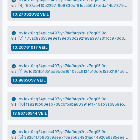
via
[4] f607ae410e2297f9b8830df81ea550d7bfda44b7379b183f8aee1976f4fb6073
10.27062092 VEIL
bv1qxt0nq24pucs497jyn7rlafhrgh2ruz7qq05j9c
via
[7] 475ac826559e9e139e030c292fe8a39723f1cc973d6f3af47a0ccc7d1dfc3a80
10.20761017 VEIL
bv1qxt0nq24pucs497jyn7rlafhrgh2ruz7qq05j9c
via
[1] 9d1d351fb1651ad9b6e164025c9124516dfe15202194b0bf795ca6311705cf94
10.8865097 VEIL
bv1qxt0nq24pucs497jyn7rlafhrgh2ruz7qq05j9c
via
[10] fa8210b00eab738c6f5aba60391ef1746ab3a6858e52321f5883580b4b170aa1
13.86756544 VEIL
bv1qxt0nq24pucs497jyn7rlafhrgh2ruz7qq05j9c
via
[5] 3826117b963c9aee716e2b624831ad44920a6a85eee305c071325e90b0543fb2