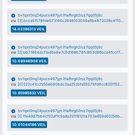
bv1qxt0nq24pucs497jyn7rlafhrgh2ruz7qq05j9c
via
[3] bcca51578fde573160c2848193049a6be872028c4110969d1535ab28d531eb35
14.02396313 VEIL
bv1qxt0nq24pucs497jyn7rlafhrgh2ruz7qq05j9c
via
[2] bb71864dcf1ad6e6e7c0d168b76fc863d86bca4fccf714924e9c7ce7218fec35
10.08946908 VEIL
bv1qxt0nq24pucs497jyn7rlafhrgh2ruz7qq05j9c
via
[0] 522c41ccf255eb60bdc3aa252bfa55076fd6cc820f15242192c7350c9c677e3a
10.65985632 VEIL
bv1qxt0nq24pucs497jyn7rlafhrgh2ruz7qq05j9c
via
[1] 1fe4dd7bb4cf02af1c9ada291f8120a703e659d02256b57d5b2ba3b572f70542
10.01044186 VEIL