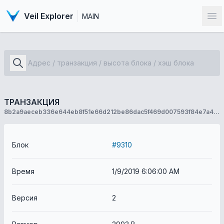
Veil Explorer
MAIN
От
ТРАНЗАКЦИЯ
8b2a9aeceb336e644eb8f51e66d212be86dac5f469d007593f84e7a447a62053
Блок
#9310
Время
1/9/2019 6:06:00 AM
Версия
2