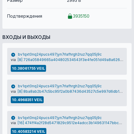
Размер
2993 B
Подтверждения
3935150
ВХОДЫ И ВЫХОДЫ
bv1qxt0nq24pucs497jyn7rlafhrgh2ruz7qq05j9c
via
[8] 726a05849665a404802534543f3e4fe051d49a8a6264b43ee07d8080e1712b2b
10.38061755 VEIL
bv1qxt0nq24pucs497jyn7rlafhrgh2ruz7qq05j9c
via
[8] 8ba8ab2b47c5bc95f2a0b87436d43527c5e997d6db1d639ab09ae7320883d02b
10.4968351 VEIL
bv1qxt0nq24pucs497jyn7rlafhrgh2ruz7qq05j9c
via
[16] 474ff4a2f28d5471829c9512e4adcc3b149631147bbcdf6538e71e5ba710b431
10.40583214 VEIL