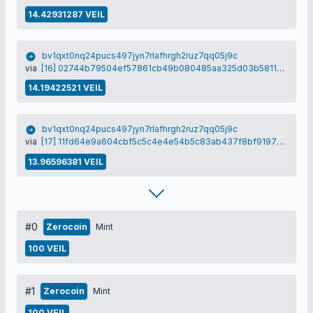
14.42931287 VEIL
bv1qxt0nq24pucs497jyn7rlafhrgh2ruz7qq05j9c
via
[16] 02744b79504ef57861cb49b080485aa325d03b5811712591f7099d9291f4b5b6
14.19422521 VEIL
bv1qxt0nq24pucs497jyn7rlafhrgh2ruz7qq05j9c
via
[17] 11fd64e9a604cbf5c5c4e4e54b5c83ab437f8bf919725bc889b24668040eb4fd
13.96596381 VEIL
#0
Zerocoin
Mint
100 VEIL
#1
Zerocoin
Mint
100 VEIL