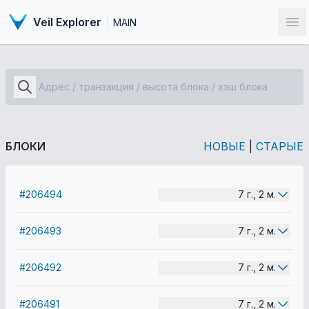
Veil Explorer
MAIN
От
БЛОКИ
НОВЫЕ
|
СТАРЫЕ
#206494
7 г., 2 м.
#206493
7 г., 2 м.
#206492
7 г., 2 м.
#206491
7 г., 2 м.