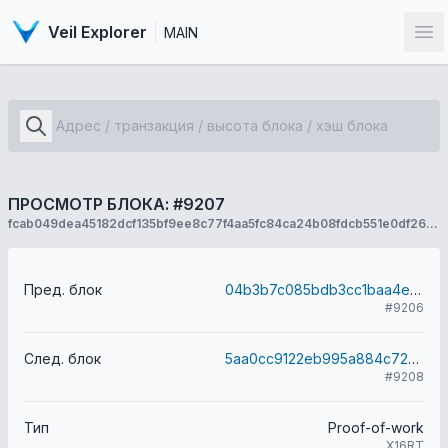
Veil Explorer
MAIN
От
ПРОСМОТР БЛОКА: #9207
fcab049dea45182dcf135bf9ee8c77f4aa5fc84ca24b08fdcb551e0df2676ced
Пред. блок
04b3b7c085bdb3cc1baa4ea2514387f4565bf19b5d193ac9fea3e0c524befb03
#9206
След. блок
5aa0cc9122eb995a884c7298c9192ce6590531be9bbbfcb62f1ae7afbb4c00f6
#9208
Тип
Proof-of-work
X16RT