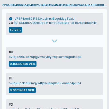
726a05849665a404802534543f3e4fe051d49a8a6264b43ee07d8080e1712b2b
VRZF4Am891FS224uuNirsrEugqMyg3VxjJ
via
[0] 66f3bf27991c9e7141c4b389efafdfc84d26bffda841a97a8dcb712068cb0fca
50 VEIL
#0
bv1qtc298uxe76pjgvmszyleyrhtqfkcmn6g8dnzq8
0.03330656 VEIL
#1
bv1q93pclnr89lmqyx4ty82ufnq0s6x7menc4jv3n4
9.01614347 VEIL
#2