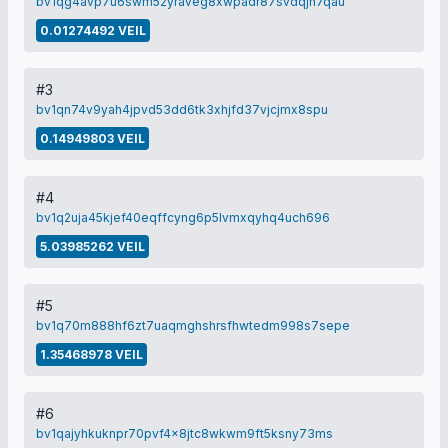
bv1qg4avp7u6swm52yraveg8xwpadr87svdqjh7qau
0.01274492 VEIL
#3
bv1qn74v9yah4jpvd53dd6tk3xhjfd37vjcjmx8spu
0.14949803 VEIL
#4
bv1q2uja45kjef40eqffcyng6p5lvmxqyhq4uch696
5.03985262 VEIL
#5
bv1q70m888hf6zt7uaqmghshrsfhwtedm998s7sepe
1.35468978 VEIL
#6
bv1qajyhkuknpr70pvf4x8jtc8wkwm9ft5ksny73ms