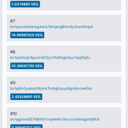
1.0214882 VEIL
#7
bv1quvv6dalzrsg4ska7jtmjasg84crdy3xwr9xqu5
19.99981929 VEIL
#8
bv1qxt0nq24pucs497jyn7rlafhrgh2ruz7qq05j9c
10.38061755 VEIL
#9
bv1q6rn2yqnxklf4j4nx7rx9g0syyy8g4djvcwk5nc
2.42528691 VEIL
#10
bv1qgcnm957680r67vrq4el6v7mccm3dmagm6jf93r
0.56645107 VEIL