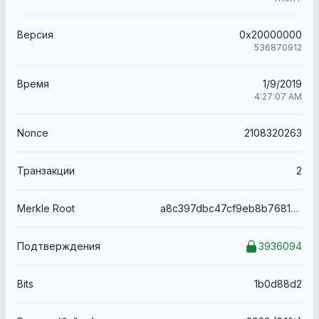
Версия
0x20000000
536870912
Время
1/9/2019
4:27:07 AM
Nonce
2108320263
Транзакции
2
Merkle Root
a8c397dbc47cf9eb8b768102b652802f33a8eea20e91ec1936a7bb4520d340da
Подтверждения
3936094
Bits
1b0d88d2