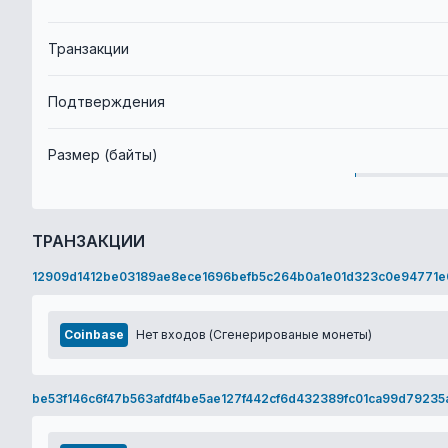
Транзакции
Подтверждения
Размер (байты)
ТРАНЗАКЦИИ
12909d1412be03189ae8ece1696befb5c264b0a1e01d323c0e94771
Coinbase
Нет входов (Сгенерированые монеты)
be53f146c6f47b563afdf4be5ae127f442cf6d432389fc01ca99d79235