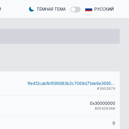
И
ТЁМНАЯ ТЕМА
РУССКИЙ
1fe412cabfbf095683b2c7069d71de9e369589e1e2714d6ee509c8605664f574
#3902879
0x30000000
805306368
0