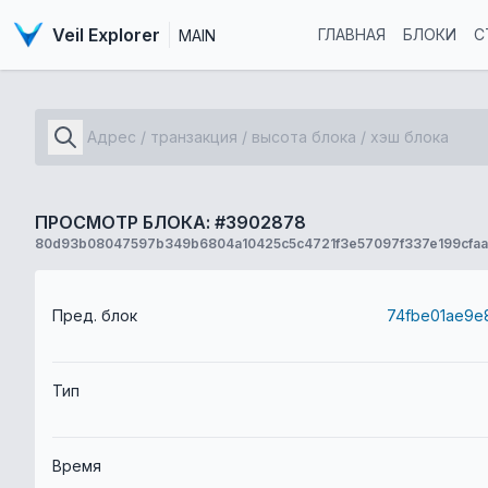
Veil Explorer
ГЛАВНАЯ
БЛОКИ
С
MAIN
ПРОСМОТР БЛОКА: #3902878
80d93b08047597b349b6804a10425c5c4721f3e57097f337e199cfaa
Пред. блок
Тип
Время