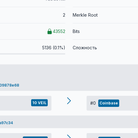
2
Merkle Root
43552
Bits
5136 (0.1%)
Сложность
e09878e68
10 VEIL
#0
Coinbase
a97c34