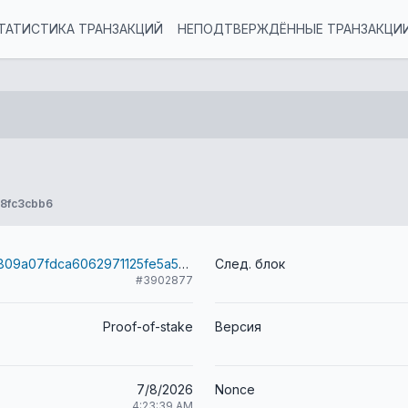
ТАТИСТИКА ТРАНЗАКЦИЙ
НЕПОДТВЕРЖДЁННЫЕ ТРАНЗАКЦИ
8fc3cbb6
74fbe01ae9e809a07fdca6062971125fe5a577b177c52b8c1d2a529602afe154
След. блок
#3902877
Proof-of-stake
Версия
7/8/2026
Nonce
4:23:39 AM