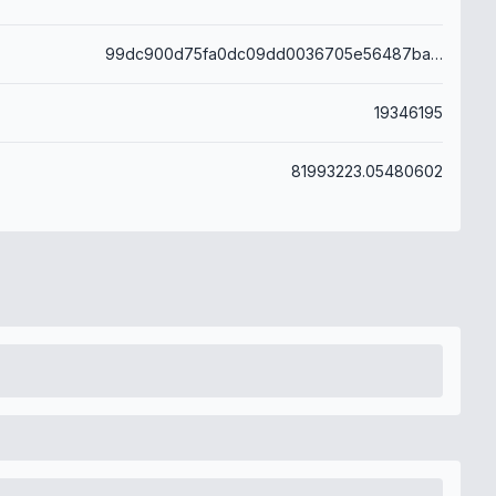
99dc900d75fa0dc09dd0036705e56487baedbc3c155a99210726058b90c34157
19346195
81993223.05480602