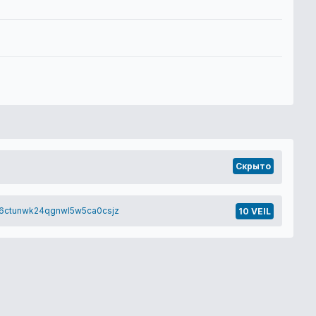
Скрыто
6ctunwk24qgnwl5w5ca0csjz
10 VEIL