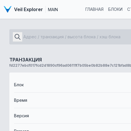
Veil Explorer
ГЛАВНАЯ
БЛОКИ
С
MAIN
ТРАНЗАКЦИЯ
fd2277ebcf017fcd2d1890cf96ad06111f7b05be0b82b88e7c121bfad8
Блок
Время
Версия