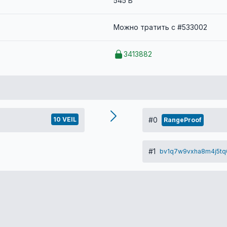
545 B
Можно тратить с #533002
3413882
10 VEIL
#0
RangeProof
#1
bv1q7w9vxha8m4j5tq