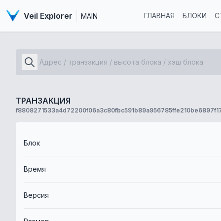
Veil Explorer
ГЛАВНАЯ
БЛОКИ
С
MAIN
ТРАНЗАКЦИЯ
f8808271533a4d72200f06a3c80fbc591b89a956785ffe210be6897f1
Блок
Время
Версия