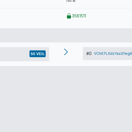
110 B
3581511
#0
VCh67LXdzYasSfwg6
50 VEIL