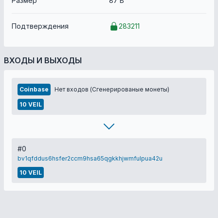
Размер
87 B
Подтверждения
283211
ВХОДЫ И ВЫХОДЫ
Coinbase
Нет входов (Сгенерированые монеты)
10 VEIL
#0
bv1qfddus6hsfer2ccm9hsa65qgkkhjwmfulpua42u
10 VEIL