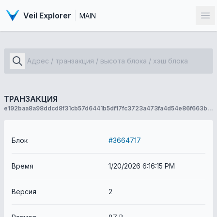
Veil Explorer
MAIN
От
ТРАНЗАКЦИЯ
e192baa8a98ddcd8f31cb57d6441b5df17fc3723a473fa4d54e86f663b0168c4
Блок
#3664717
Время
1/20/2026 6:16:15 PM
Версия
2