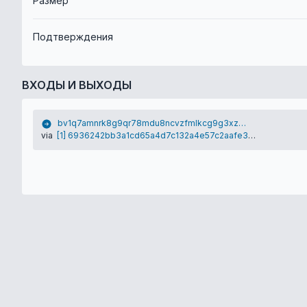
Размер
Подтверждения
ВХОДЫ И ВЫХОДЫ
bv1q7amnrk8g9qr78mdu8ncvzfmlkcg9g3xzlkkz0r
via
[1] 6936242bb3a1cd65a4d7c132a4e57c2aafe33601ed955a970bd0584e91c920a2