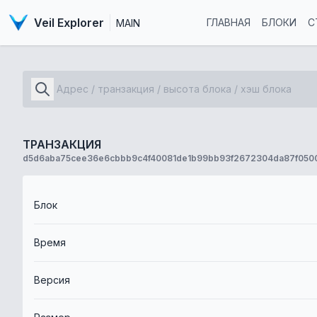
Veil Explorer
ГЛАВНАЯ
БЛОКИ
С
MAIN
ТРАНЗАКЦИЯ
d5d6aba75cee36e6cbbb9c4f40081de1b99bb93f2672304da87f0500
Блок
Время
Версия