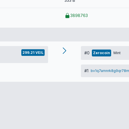
333 B
3898763
299.21 VEIL
#0
Zerocoin
Mint
#1
bv1q7amnrk8g9qr78m