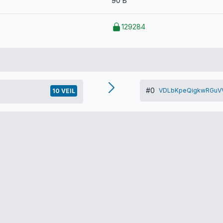
90 B
129284
#0
VDLbKpeQigkwRGuV
10 VEIL