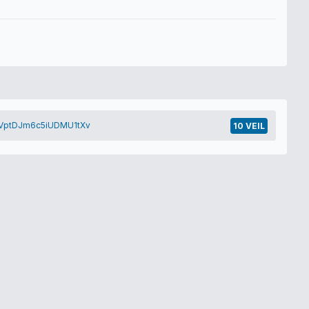
VptDJm6c5iUDMU1tXv
10 VEIL