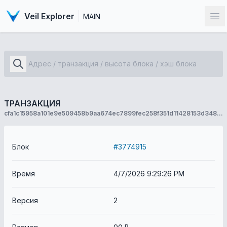
Veil Explorer
MAIN
От
ТРАНЗАКЦИЯ
cfa1c15958a101e9e509458b9aa674ec7899fec258f351d11428153d3485a49c
Блок
#3774915
Время
4/7/2026 9:29:26 PM
Версия
2