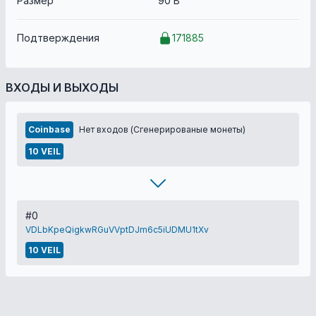
Размер
90 B
Подтверждения
171885
ВХОДЫ И ВЫХОДЫ
Coinbase
Нет входов (Сгенерированые монеты)
10 VEIL
#0
VDLbKpeQigkwRGuVVptDJm6c5iUDMU1tXv
10 VEIL