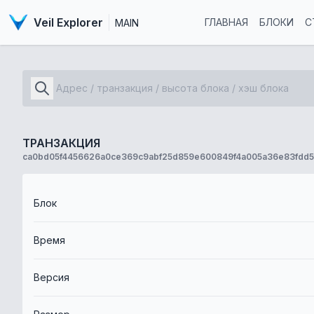
Veil Explorer
ГЛАВНАЯ
БЛОКИ
С
MAIN
ТРАНЗАКЦИЯ
ca0bd05f4456626a0ce369c9abf25d859e600849f4a005a36e83fdd5
Блок
Время
Версия