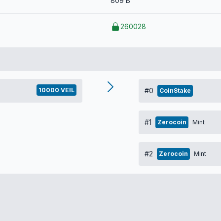
809 B
260028
10000 VEIL
#0
CoinStake
#1
Zerocoin
Mint
#2
Zerocoin
Mint