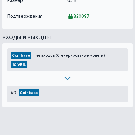
Размер
65 B
Подтверждения
820097
ВХОДЫ И ВЫХОДЫ
Coinbase
Нет входов (Сгенерированые монеты)
10 VEIL
#0
Coinbase