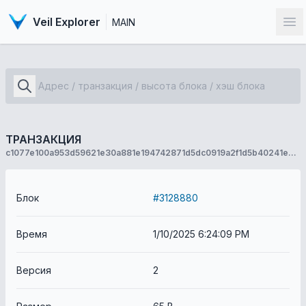
Veil Explorer
MAIN
От
ТРАНЗАКЦИЯ
c1077e100a953d59621e30a881e194742871d5dc0919a2f1d5b40241ee7ba7f0
Блок
#3128880
Время
1/10/2025 6:24:09 PM
Версия
2