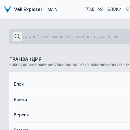
Veil Explorer
ГЛАВНАЯ
БЛОКИ
С
MAIN
ТРАНЗАКЦИЯ
b35807483ae204d5bbe975a29bfe043917b19d59bda2ae98f7ef1df21
Блок
Время
Версия