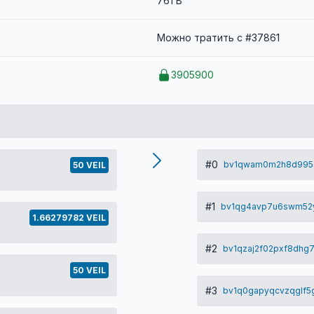
761 B
Можно тратить с #37861
3905900
#0
bv1qwam0m2h8d995s
50 VEIL
#1
bv1qg4avp7u6swm52y
1.66279782 VEIL
#2
bv1qzaj2f02pxf8dhg
50 VEIL
#3
bv1q0gapyqcvzqglf