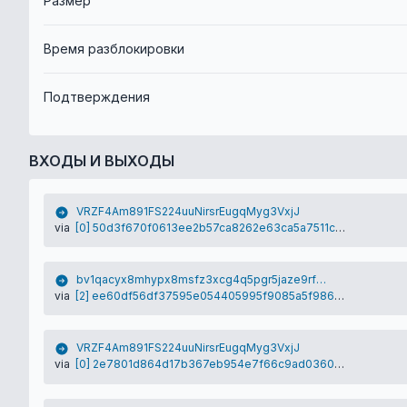
Размер
Время разблокировки
Подтверждения
ВХОДЫ И ВЫХОДЫ
VRZF4Am891FS224uuNirsrEugqMyg3VxjJ
via
[0] 50d3f670f0613ee2b57ca8262e63ca5a7511c2ca74c76a728ee2ca84d9fc881c
bv1qacyx8mhypx8msfz3xcg4q5pgr5jaze9rfvvh4m
via
[2] ee60df56df37595e054405995f9085a5f986b89f0aabd3388023ebd5da7a1a37
VRZF4Am891FS224uuNirsrEugqMyg3VxjJ
via
[0] 2e7801d864d17b367eb954e7f66c9ad0360cdb5d60a411456492571ad54efa86