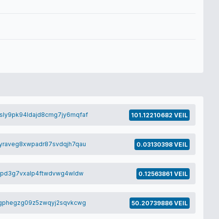
ly9pk94ldajd8cmg7jy6mqfaf
101.12210682 VEIL
raveg8xwpadr87svdqjh7qau
0.03130398 VEIL
7pd3g7vxalp4ftwdvwg4wldw
0.12563861 VEIL
5gphegzg09z5zwqyj2sqvkcwg
50.20739886 VEIL