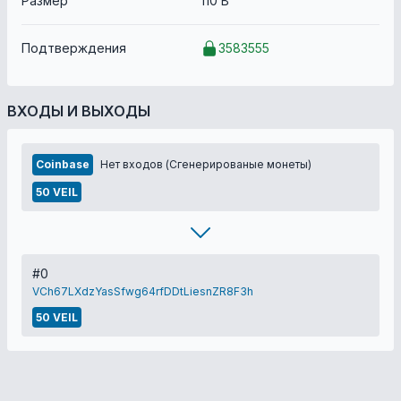
Размер
110 B
Подтверждения
3583555
ВХОДЫ И ВЫХОДЫ
Coinbase
Нет входов (Сгенерированые монеты)
50 VEIL
#0
VCh67LXdzYasSfwg64rfDDtLiesnZR8F3h
50 VEIL