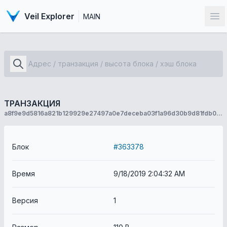
Veil Explorer
MAIN
От
ТРАНЗАКЦИЯ
a8f9e9d5816a821b129929e27497a0e7deceba03f1a96d30b9d81fdb0beb5f41
Блок
#363378
Время
9/18/2019 2:04:32 AM
Версия
1