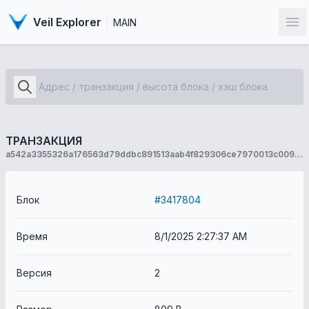
Veil Explorer
MAIN
От
ТРАНЗАКЦИЯ
a542a3355326a176563d79ddbc891513aab4f829306ce7970013c0091749ac56
Блок
#3417804
Время
8/1/2025 2:27:37 AM
Версия
2