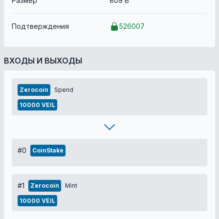
Размер
809 B
Подтверждения
526007
ВХОДЫ И ВЫХОДЫ
Zerocoin
Spend
10000 VEIL
#0
CoinStake
#1
Zerocoin
Mint
10000 VEIL