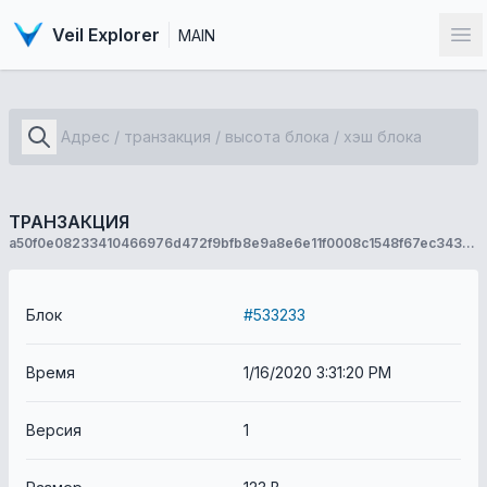
Veil Explorer
MAIN
От
ТРАНЗАКЦИЯ
a50f0e08233410466976d472f9bfb8e9a8e6e11f0008c1548f67ec343ae9a768
Блок
#533233
Время
1/16/2020 3:31:20 PM
Версия
1