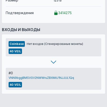
Размер
123 B
Подтверждения
3414275
ВХОДЫ И ВЫХОДЫ
Coinbase
Нет входов (Сгенерированые монеты)
40 VEIL
#0
VNN9bggBMSVGV2NWWruZBXMiU1NJJUL1Qq
40 VEIL