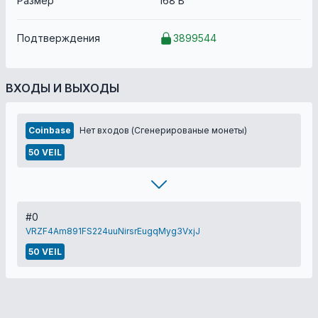
Размер
168 B
Подтверждения
3899544
ВХОДЫ И ВЫХОДЫ
Coinbase
Нет входов (Сгенерированые монеты)
50 VEIL
#0
VRZF4Am891FS224uuNirsrEugqMyg3VxjJ
50 VEIL