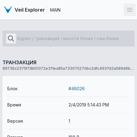
Veil Explorer
MAIN
От
ТРАНЗАКЦИЯ
89735c2375f78bf2072e311ea85a733075270bc2dfc4937d2a589d6beb47762e
Блок
#46026
Время
2/4/2019 5:14:43 PM
Версия
1