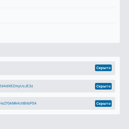
Скрыто
P2d4dX6ZmyUcJE3z
Скрыто
HaZfGkMk4chBnbP5A
Скрыто