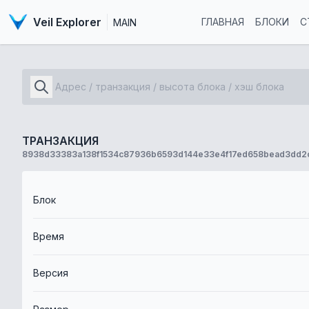
Veil Explorer
ГЛАВНАЯ
БЛОКИ
С
MAIN
ТРАНЗАКЦИЯ
8938d33383a138f1534c87936b6593d144e33e4f17ed658bead3dd2
Блок
Время
Версия