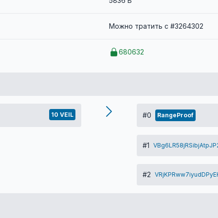
5836 B
Можно тратить с #3264302
680632
10 VEIL
#0
RangeProof
#1
VBg6LR58jRSibjAtpJ
#2
VRjKPRww7iyudDPyE