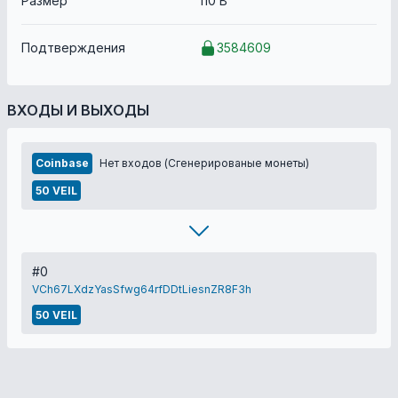
Размер
110 B
Подтверждения
3584609
ВХОДЫ И ВЫХОДЫ
Coinbase
Нет входов (Сгенерированые монеты)
50 VEIL
#0
VCh67LXdzYasSfwg64rfDDtLiesnZR8F3h
50 VEIL