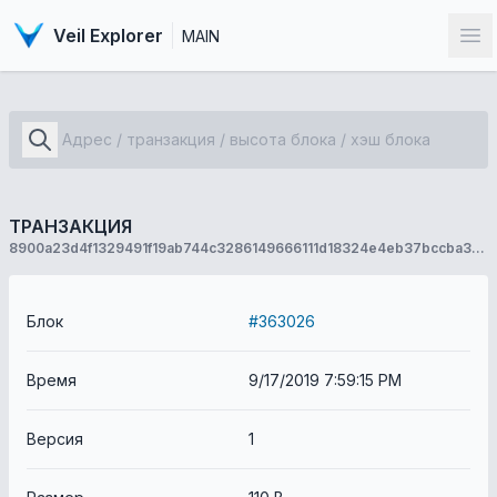
Veil Explorer
MAIN
От
ТРАНЗАКЦИЯ
8900a23d4f1329491f19ab744c3286149666111d18324e4eb37bccba31d3aa80
Блок
#363026
Время
9/17/2019 7:59:15 PM
Версия
1