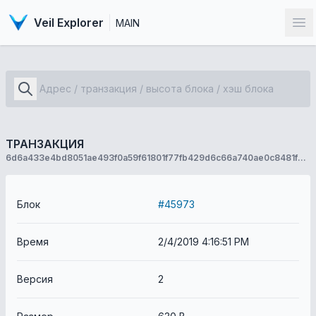
Veil Explorer
MAIN
От
ТРАНЗАКЦИЯ
6d6a433e4bd8051ae493f0a59f61801f77fb429d6c66a740ae0c8481fa2234d7
Блок
#45973
Время
2/4/2019 4:16:51 PM
Версия
2