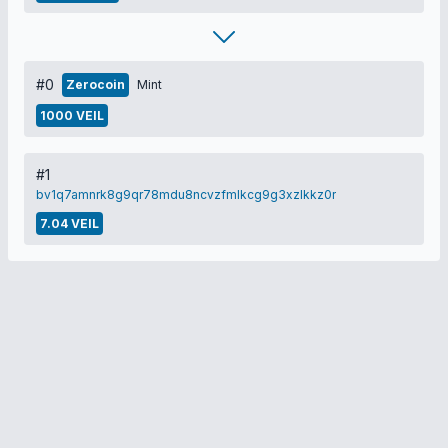
#0
Zerocoin
Mint
1000 VEIL
#1
bv1q7amnrk8g9qr78mdu8ncvzfmlkcg9g3xzlkkz0r
7.04 VEIL