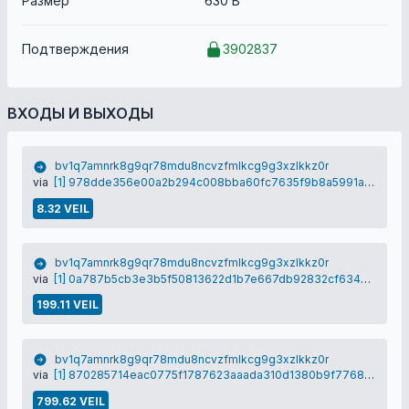
Размер
630 B
Подтверждения
3902837
ВХОДЫ И ВЫХОДЫ
bv1q7amnrk8g9qr78mdu8ncvzfmlkcg9g3xzlkkz0r
via
[1] 978dde356e00a2b294c008bba60fc7635f9b8a5991a0d30d780f7279d411a04f
8.32 VEIL
bv1q7amnrk8g9qr78mdu8ncvzfmlkcg9g3xzlkkz0r
via
[1] 0a787b5cb3e3b5f50813622d1b7e667db92832cf634c8423343bbe12ff32e19f
199.11 VEIL
bv1q7amnrk8g9qr78mdu8ncvzfmlkcg9g3xzlkkz0r
via
[1] 870285714eac0775f1787623aaada310d1380b9f77684e3b061524cf4a01ebe8
799.62 VEIL