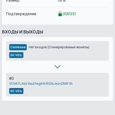
Размер
110 B
Подтверждения
3581331
ВХОДЫ И ВЫХОДЫ
Coinbase
Нет входов (Сгенерированые монеты)
50 VEIL
#0
VCh67LXdzYasSfwg64rfDDtLiesnZR8F3h
50 VEIL