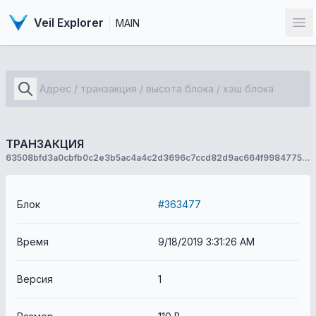
Veil Explorer
MAIN
От
ТРАНЗАКЦИЯ
63508bfd3a0cbfb0c2e3b5ac4a4c2d3696c7ccd82d9ac664f998477506f47a27
Блок
#363477
Время
9/18/2019 3:31:26 AM
Версия
1