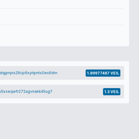
qjpnjns26cp9xyhpnts0es6dm
1.89977487 VEIL
y5xxeqwfr272agvnakk45ug7
1.3 VEIL