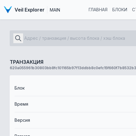
Veil Explorer
ГЛАВНАЯ
БЛОКИ
С
MAIN
ТРАНЗАКЦИЯ
620a055961b30803bb8fc101165b97f13ddbb8c0efc15f660f7b8532b
Блок
Время
Версия