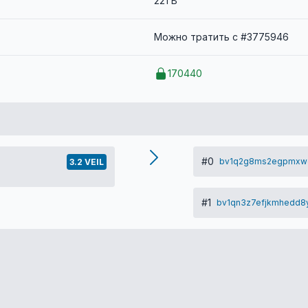
221 B
Можно тратить с #3775946
170440
#0
bv1q2g8ms2egpmxwd
3.2 VEIL
#1
bv1qn3z7efjkmhedd8