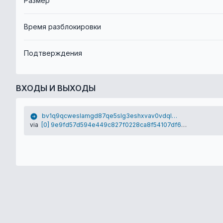
Размер
Время разблокировки
Подтверждения
ВХОДЫ И ВЫХОДЫ
bv1q9qcweslamgd87qe5slg3eshxvav0vdqltvg9tt
via
[0] 9e9fd57d594e449c827f0228ca8f54107df63d24e1a42198052fce55972c4920