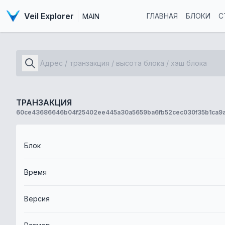
Veil Explorer
ГЛАВНАЯ
БЛОКИ
С
MAIN
ТРАНЗАКЦИЯ
60ce43686646b04f25402ee445a30a5659ba6fb52cec030f35b1ca9a
Блок
Время
Версия