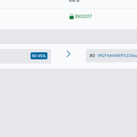
168 B
3902017
#0
VRZF4Am891FS224uu
50 VEIL