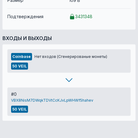
Размер
109 B
Подтверждения
3431348
ВХОДЫ И ВЫХОДЫ
Coinbase
Нет входов (Сгенерированые монеты)
50 VEIL
#0
VBX8NisM7DWqkTDVtCcKJvLpWHWf5hahev
50 VEIL