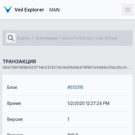
Veil Explorer
MAIN
От
ТРАНЗАКЦИЯ
39d7887658b923714b2313276c9e59d3bd75f657a4469c31dc2bc1c90694421d
Блок
#513316
Время
1/2/2020 12:27:24 PM
Версия
1