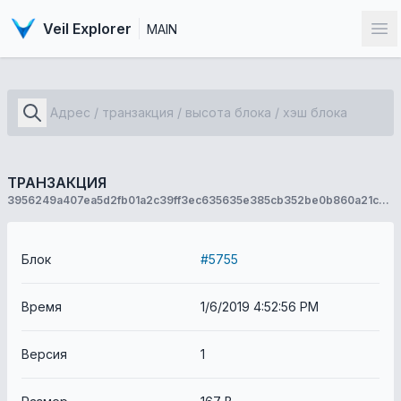
Veil Explorer
MAIN
От
ТРАНЗАКЦИЯ
3956249a407ea5d2fb01a2c39ff3ec635635e385cb352be0b860a21cb6cce6c2
Блок
#5755
Время
1/6/2019 4:52:56 PM
Версия
1