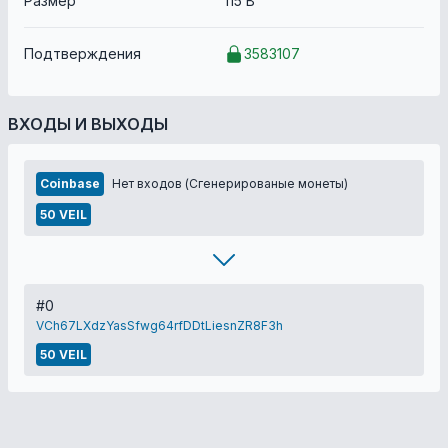
Размер
115 B
Подтверждения
3583107
ВХОДЫ И ВЫХОДЫ
Coinbase
Нет входов (Сгенерированые монеты)
50 VEIL
#0
VCh67LXdzYasSfwg64rfDDtLiesnZR8F3h
50 VEIL