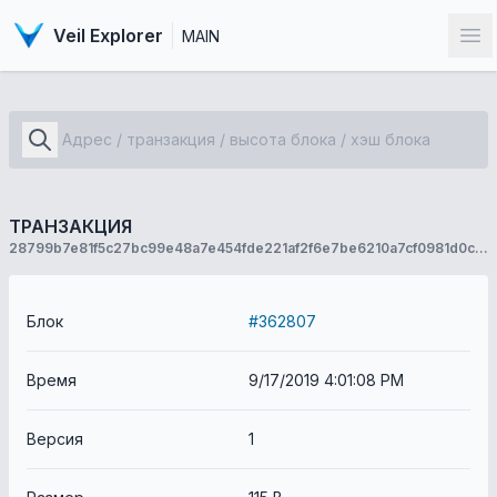
Veil Explorer
MAIN
От
ТРАНЗАКЦИЯ
28799b7e81f5c27bc99e48a7e454fde221af2f6e7be6210a7cf0981d0ccaf2d4
Блок
#362807
Время
9/17/2019 4:01:08 PM
Версия
1