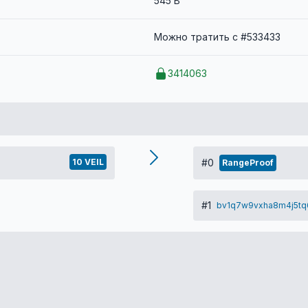
545 B
Можно тратить с #533433
3414063
10 VEIL
#0
RangeProof
#1
bv1q7w9vxha8m4j5tq