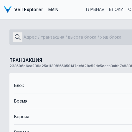
Veil Explorer
ГЛАВНАЯ
БЛОКИ
С
MAIN
ТРАНЗАКЦИЯ
233506d6ca239e25a1130f865059147dcfd29c52dc5ecca3abb7a83
Блок
Время
Версия