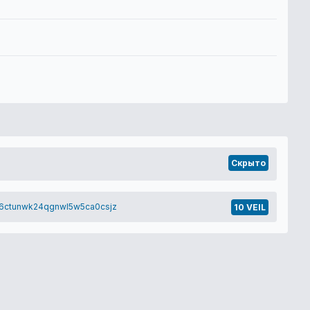
Скрыто
6ctunwk24qgnwl5w5ca0csjz
10 VEIL