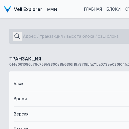
Veil Explorer
ГЛАВНАЯ
БЛОКИ
С
MAIN
ТРАНЗАКЦИЯ
014e061086c78c759b8300e8b63f6f18a87f8bfa71ca073ee020f04fc
Блок
Время
Версия