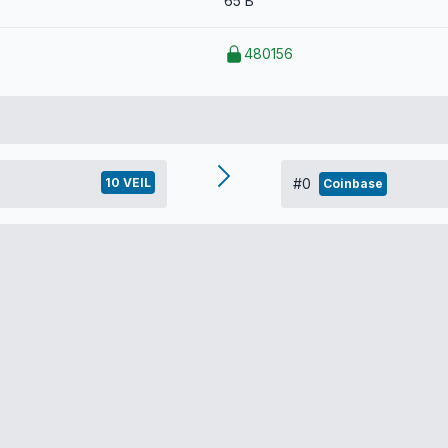
65 B
480156
10 VEIL
#0
Coinbase