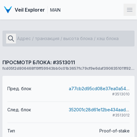
Veil Explorer
MAIN
От
ПРОСМОТР БЛОКА: #3513011
fcd05f2d806468f19ff59943bb0c01b3657fc79cf9e6daf3906351011f920ff9
Пред. блок
a77cb2d95cd08e37ea0a544b237ca6a544d57747a9176ed955c8edba955ac30b
#3513010
След. блок
352001c28d61e12be434aadd6570231c79030233997c40c0888a7037cf267c2c
#3513012
Тип
Proof-of-stake