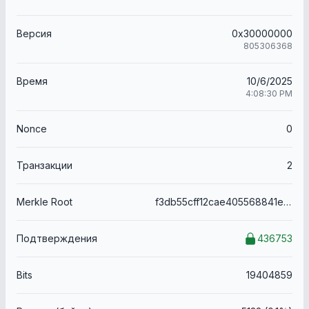
Версия
0x30000000
805306368
Время
10/6/2025
4:08:30 PM
Nonce
0
Транзакции
2
Merkle Root
f3db55cff12cae405568841e1c0b78140e340a3fa02b44b9831330a9f73be72e
Подтверждения
436753
Bits
19404859