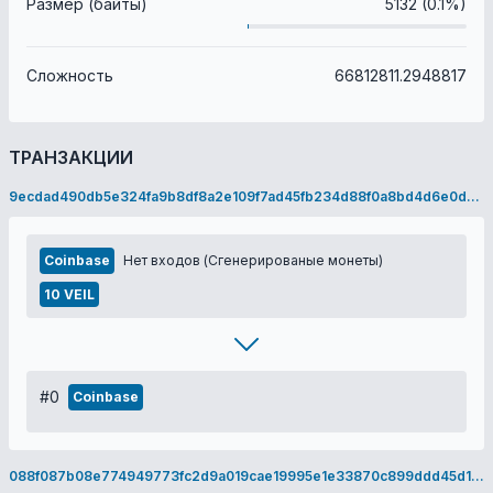
Размер (байты)
5132 (0.1%)
Сложность
66812811.2948817
ТРАНЗАКЦИИ
9ecdad490db5e324fa9b8df8a2e109f7ad45fb234d88f0a8bd4d6e0daa608cf2
Coinbase
Нет входов (Сгенерированые монеты)
10 VEIL
#0
Coinbase
088f087b08e774949773fc2d9a019cae19995e1e33870c899ddd45d1c35c9bf5