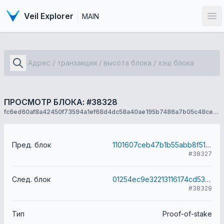
Veil Explorer
MAIN
От
ПРОСМОТР БЛОКА: #38328
fc6ed60af8a42450f73594a1ef68d4dc58a40ae195b7486a7b05c48ce67309ee
Пред. блок
1101607ceb47b1b55abb8f518b1e4ab4d3acee4010bf1a1b89ea31a3d1a8e2ee
#38327
След. блок
01254ec9e32213116174cd5372e03eeb6b4c915d648c7ef8dfc4de6620be232b
#38329
Тип
Proof-of-stake