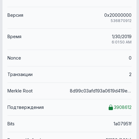
Версия
0x20000000
536870912
Время
1/30/2019
6:01:50 AM
Nonce
0
Транзакции
2
Merkle Root
8d99c03afd193a0619d419e90b4abab2bdabb16f06237643eceda1d2b13f9c9f
Подтверждения
3908612
Bits
1a07951f