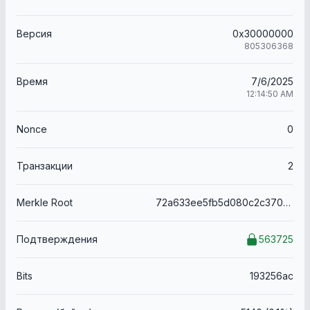
Версия
0x30000000
805306368
Время
7/6/2025
12:14:50 AM
Nonce
0
Транзакции
2
Merkle Root
72a633ee5fb5d080c2c3708ed30ab9ef479285a0044497ea5b7878c3227a371b
Подтверждения
563725
Bits
193256ac