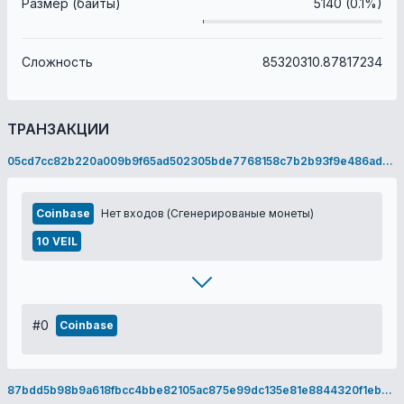
Размер (байты)
5140 (0.1%)
Сложность
85320310.87817234
ТРАНЗАКЦИИ
05cd7cc82b220a009b9f65ad502305bde7768158c7b2b93f9e486ad2264a6dc0
Coinbase
Нет входов (Сгенерированые монеты)
10 VEIL
#0
Coinbase
87bdd5b98b9a618fbcc4bbe82105ac875e99dc135e81e8844320f1eb45ccc9f9