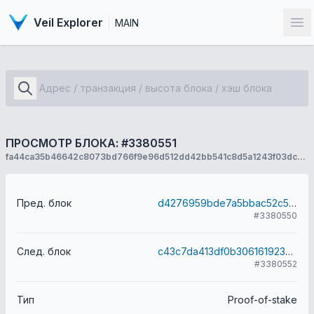
Veil Explorer
MAIN
От
ПРОСМОТР БЛОКА: #3380551
fa44ca35b46642c8073bd766f9e96d512dd42bb541c8d5a1243f03dc7652e62b
Пред. блок
d4276959bde7a5bbac52c58bede520a69b5fcfd0bdc95b5bc0b0d2b886ade548
#3380550
След. блок
c43c7da413df0b306161923bf9d3132b23104b445de9d1af151ed4c48872a4cc
#3380552
Тип
Proof-of-stake