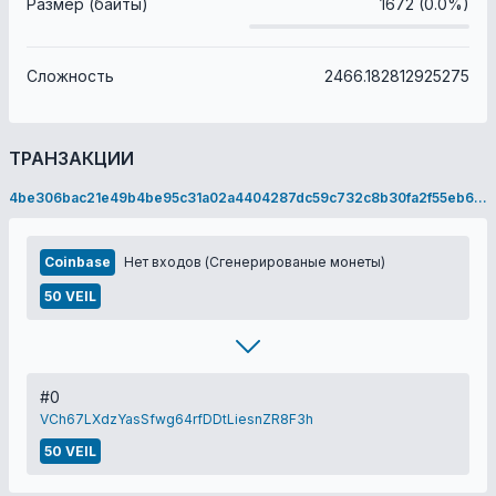
Размер (байты)
1672 (0.0%)
Сложность
2466.182812925275
ТРАНЗАКЦИИ
4be306bac21e49b4be95c31a02a4404287dc59c732c8b30fa2f55eb604635e23
Coinbase
Нет входов (Сгенерированые монеты)
50 VEIL
#0
VCh67LXdzYasSfwg64rfDDtLiesnZR8F3h
50 VEIL