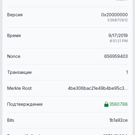
Версия
0x20000000
536870912
Время
9/17/2019
8:51:21 PM
Nonce
656959403
Транзакции
1
Merkle Root
4be306bac21e49b4be95c31a02a4404287dc59c732c8b30fa2f55eb604635e23
Подтверждения
3580788
Bits
1b1a92ce