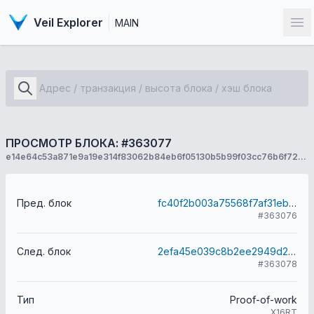
Veil Explorer
MAIN
От
ПРОСМОТР БЛОКА: #363077
e14e64c53a871e9a19e314f83062b84eb6f05130b5b99f03cc76b6f724e493db
Пред. блок
fc40f2b003a75568f7af31eb69dfdaee7f6670f658918f0c6bbccc302b0d5567
#363076
След. блок
2efa45e039c8b2ee2949d21d57d35a7e926fa5059304575716d477be8a5dec27
#363078
Тип
Proof-of-work
X16RT