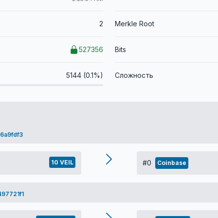
2
Merkle Root
527356
Bits
5144 (0.1%)
Сложность
6a9fdf3
10 VEIL
#0
Coinbase
97721f1