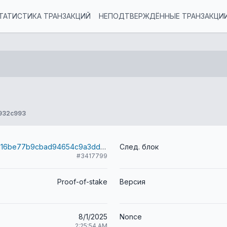
ТАТИСТИКА ТРАНЗАКЦИЙ
НЕПОДТВЕРЖДЁННЫЕ ТРАНЗАКЦИ
932c993
f4ee08e996d16be77b9cbad94654c9a3dd5b32bde495cf377ed90a66e363bd86
След. блок
#3417799
Proof-of-stake
Версия
8/1/2025
Nonce
2:25:54 AM