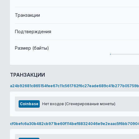
Транзакции
Подтверждения
Размер (байты)
ТРАНЗАКЦИИ
a24b92681c865154fee67c11c561762f6c27eade689c41b277b05759b
Coinbase
Нет входов (Сгенерированые монеты)
cf0befc6a30b482cb971be60f114bef88324046e9e2eaac5f6bb70904