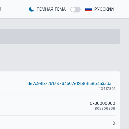
И
ТЁМНАЯ ТЕМА
РУССКИЙ
de7c94b726178764507e12b84f58b4a3adad60bfc532afac1b4063a4b32bad8c
#3417801
0x30000000
805306368
0