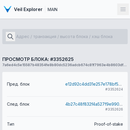
Veil Explorer
MAIN
От
ПРОСМОТР БЛОКА: #3352625
7a6ed4c5e15587b48354fe8b80dc5236adcb674c81f7963e4b8603df00f3948b
Пред. блок
e12d92c4dd31e257e178bf545973d3e0f4912d294f6e0671e6bd72ad802280ac
#3352624
След. блок
4b27c48f832f4a527f9e990ea30539adaaf9ea2f024e5408161e6259c5a88b19
#3352626
Тип
Proof-of-stake