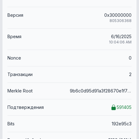
Версия
0x30000000
805306368
Время
6/16/2025
10:04:06 AM
Nonce
0
Транзакции
2
Merkle Root
9b6c0d95d91a3f28670e1f76d83e4cc1641e13f9448baf918488988b9a29db07
Подтверждения
591405
Bits
192e95c3