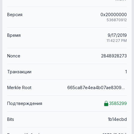
Версия
0x20000000
536870912
Время
9/17/2019
11:42:27 PM
Nonce
2848928273
Транзакции
1
Merkle Root
665ca87e4ea4b07ae8309283e726987933803bcbd43bfac5be21e94829b7ac7c
Подтверждения
3585299
Bits
1b14ecbd