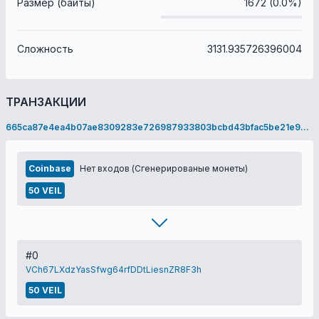
Размер (байты)
1672 (0.0%)
Сложность
3131.935726396004
ТРАНЗАКЦИИ
665ca87e4ea4b07ae8309283e726987933803bcbd43bfac5be21e94829b7ac7c
Coinbase
Нет входов (Сгенерированые монеты)
50 VEIL
#0
VCh67LXdzYasSfwg64rfDDtLiesnZR8F3h
50 VEIL