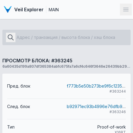
Veil Explorer
MAIN
От
ПРОСМОТР БЛОКА: #363245
6a60435d199a807df365384abfc675fa7a6cf4c646f3646e26439bb2923999aa
Пред. блок
f773b5e50b273be9f6c1235d586c155e4271cfda4306f8ad3acf06cd34d393f3
#363244
След. блок
b92971ec93b4996e76dfb99447fb995a71c311b4cc6d05c9358b681310029971
#363246
Тип
Proof-of-work
X16RT