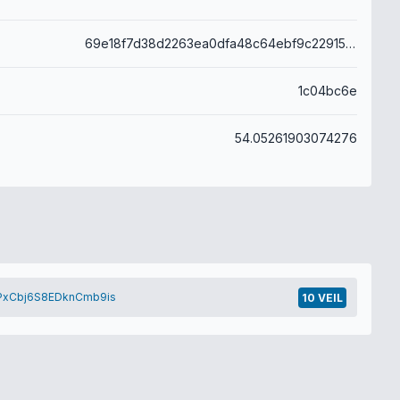
69e18f7d38d2263ea0dfa48c64ebf9c22915010916963da887d8fe532a62db10
1c04bc6e
54.05261903074276
PxCbj6S8EDknCmb9is
10 VEIL