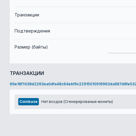
Транзакции
Подтверждения
Размер (байты)
ТРАНЗАКЦИИ
69e18f7d38d2263ea0dfa48c64ebf9c22915010916963da887d8fe53
Coinbase
Нет входов (Сгенерированые монеты)