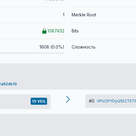
1
Merkle Root
1087432
Bits
1608 (0.0%)
Сложность
2a62db10
#0
VPtzZPYDyQ5EZTET
10 VEIL