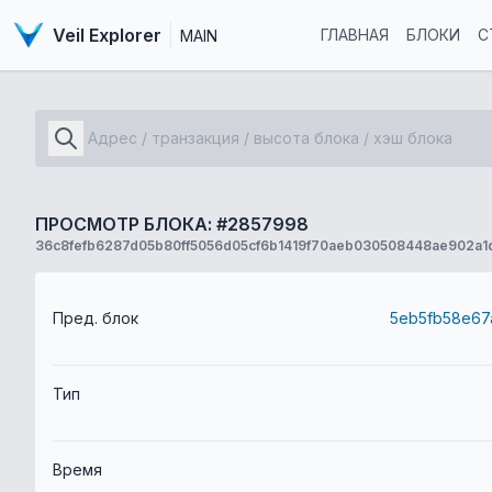
Veil Explorer
ГЛАВНАЯ
БЛОКИ
С
MAIN
ПРОСМОТР БЛОКА: #2857998
36c8fefb6287d05b80ff5056d05cf6b1419f70aeb030508448ae902a1d
Пред. блок
Тип
Время