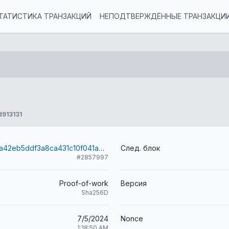
ТАТИСТИКА ТРАНЗАКЦИЙ
НЕПОДТВЕРЖДЁННЫЕ ТРАНЗАКЦИ
913131
5eb5fb58e67a42eb5ddf3a8ca431c10f041aeb889a7412de143dd40cd3082c47
След. блок
#2857997
Proof-of-work
Версия
Sha256D
7/5/2024
Nonce
1:18:50 AM