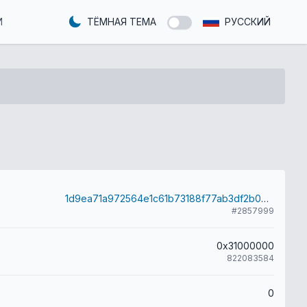
И
ТЁМНАЯ ТЕМА
РУССКИЙ
1d9ea71a972564e1c61b73188f77ab3df2b0bd9d36df4df10e6d43893443ceef
#2857999
0x31000000
822083584
0