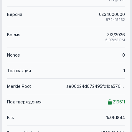
Версия
0x34000000
872415232
Время
3/3/2026
5:07:23 PM
Nonce
0
Транзакции
1
Merkle Root
ae06d24d072495fd1ba570f897fba86a3aeb93f9e31e2db8b0a96abcf8c03412
Подтверждения
219611
Bits
1c0fd844