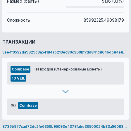
Размер (байты)
5136 (0.1%)
Сложность
85992325.49098179
ТРАНЗАКЦИИ
5ee4f0532da9929c3a54184ab219ec80c360bf7dd841d864bdb84e8621b8d733
Coinbase
Нет входов (Сгенерированые монеты)
10 VEIL
#0
Coinbase
8736b977cad72dc2fe6359b95093e4378fabe39500024b83a56088dbe1a4182d