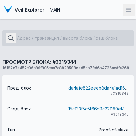
Veil Explorer
MAIN
От
ПРОСМОТР БЛОКА: #3319344
16182e7e457c06a99f805caa7a8929598eed5cb79d6b4736acdfa268a3749543
Пред. блок
da4afe822eeeb8da4a1ad160cad9452673b4192ed47a17bcaad91119fe9860a4
#3319343
След. блок
15c133f5c5f66d9c221180ef47e9e08bae5d7f6b5b554167d5c8460e69ae836f
#3319345
Тип
Proof-of-stake