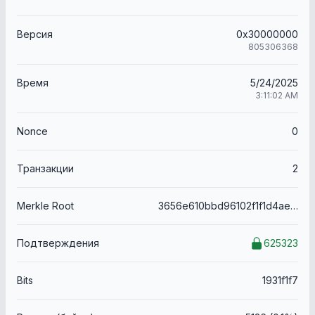
Версия
0x30000000
805306368
Время
5/24/2025
3:11:02 AM
Nonce
0
Транзакции
2
Merkle Root
3656e610bbd96102f1f1d4aef9d84cf1e0a6c828bf5b2d835a386e9a7ba500ad
Подтверждения
625323
Bits
1931f1f7