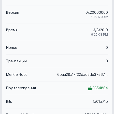
Версия
0x20000000
536870912
Время
3/8/2019
9:25:08 PM
Nonce
0
Транзакции
3
Merkle Root
6baa28a17f32dad5de37567eee40d86f8c659747c60374f37040a62c43423399
Подтверждения
3854884
Bits
1a01b71b