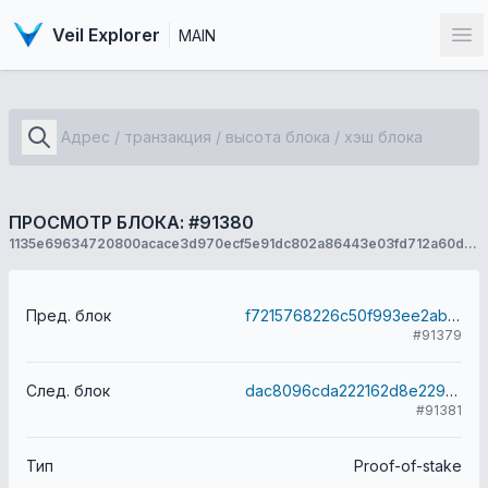
Veil Explorer
MAIN
От
ПРОСМОТР БЛОКА: #91380
1135e69634720800acace3d970ecf5e91dc802a86443e03fd712a60dd6fbdbc9
Пред. блок
f7215768226c50f993ee2abe4764546891279a75a23a070cbd1d94fa5edd01e3
#91379
След. блок
dac8096cda222162d8e2292be40f3fd8f01406b7b2057577acfceaa5de2a904b
#91381
Тип
Proof-of-stake