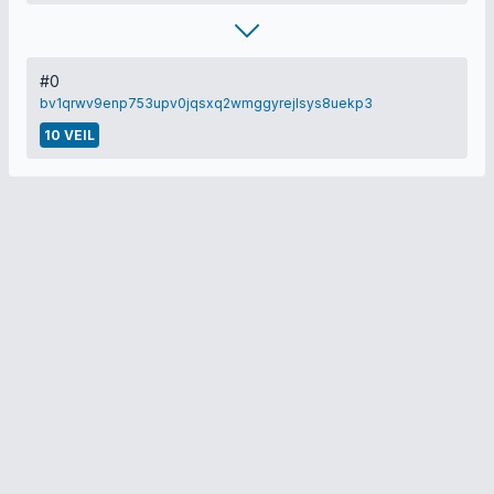
#0
bv1qrwv9enp753upv0jqsxq2wmggyrejlsys8uekp3
10 VEIL