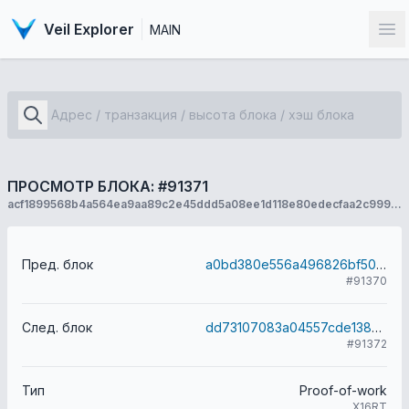
Veil Explorer
MAIN
От
ПРОСМОТР БЛОКА: #91371
acf1899568b4a564ea9aa89c2e45ddd5a08ee1d118e80edecfaa2c999075a959
Пред. блок
a0bd380e556a496826bf50010d33cf3000b82505ba8cc049ff4869bb64d87885
#91370
След. блок
dd73107083a04557cde138bf290afb61ed23c8ed148598c14942e4cfff4d8f27
#91372
Тип
Proof-of-work
X16RT