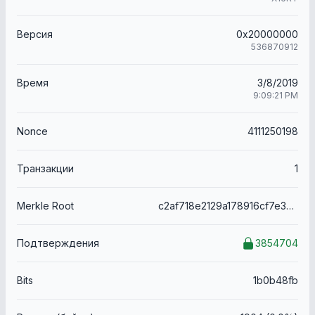
Версия
0x20000000
536870912
Время
3/8/2019
9:09:21 PM
Nonce
4111250198
Транзакции
1
Merkle Root
c2af718e2129a178916cf7e35df9969a90307ea9d872c84ee5089f8b309f8ff9
Подтверждения
3854704
Bits
1b0b48fb