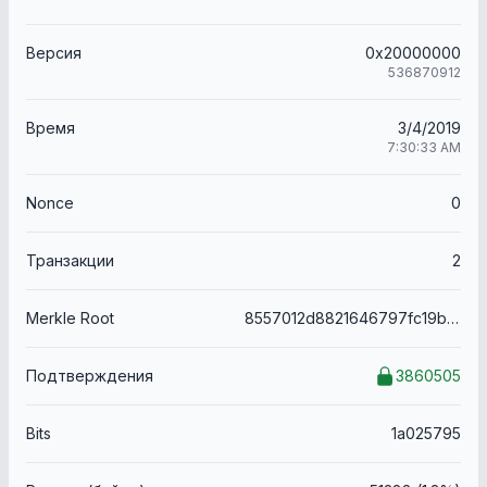
Версия
0x20000000
536870912
Время
3/4/2019
7:30:33 AM
Nonce
0
Транзакции
2
Merkle Root
8557012d8821646797fc19be05908415da6ffd98132e1a4f56823136f9666925
Подтверждения
3860505
Bits
1a025795