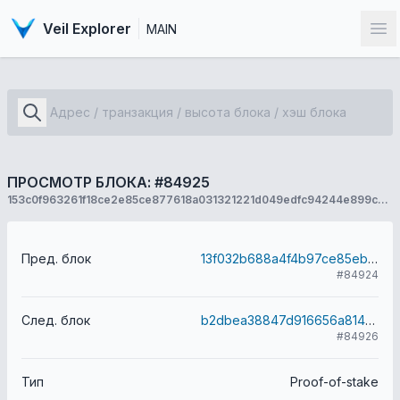
Veil Explorer
MAIN
От
ПРОСМОТР БЛОКА: #84925
153c0f963261f18ce2e85ce877618a031321221d049edfc94244e899cb5424bc
Пред. блок
13f032b688a4f4b97ce85eb5285acf4bdbc6ff92d5c742c498b7ed0e1ca42eaf
#84924
След. блок
b2dbea38847d916656a814ead7f800442c360068b6053a2e384666fd62aec567
#84926
Тип
Proof-of-stake