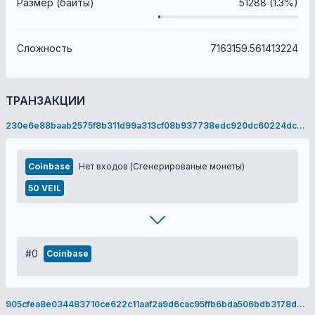
Размер (байты)
51288 (1.3%)
Сложность
7163159.561413224
ТРАНЗАКЦИИ
230e6e88baab2575f8b311d99a313cf08b937738edc920dc60224dc80803f1bb
Coinbase
Нет входов (Сгенерированые монеты)
50 VEIL
#0
Coinbase
905cfea8e034483710ce622c11aaf2a9d6cac95ffb6bda506bdb3178de96de96