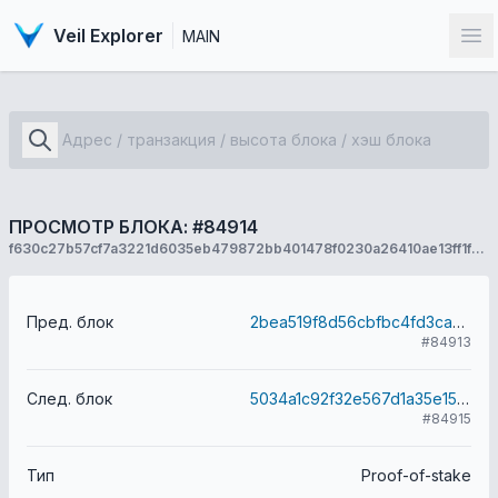
Veil Explorer
MAIN
От
ПРОСМОТР БЛОКА: #84914
f630c27b57cf7a3221d6035eb479872bb401478f0230a26410ae13ff1f09fab9
Пред. блок
2bea519f8d56cbfbc4fd3ca8f121c9f0aefe71896cc97583ed17f8b93e69504e
#84913
След. блок
5034a1c92f32e567d1a35e158d010a6e123c533abfaf6921b66d7fc2134c7118
#84915
Тип
Proof-of-stake