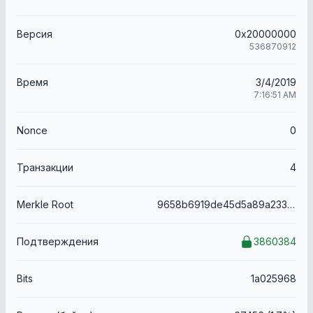
Версия
0x20000000
536870912
Время
3/4/2019
7:16:51 AM
Nonce
0
Транзакции
4
Merkle Root
9658b6919de45d5a89a233980351f1cc5a608e234536fa5679387a96b3f6900a
Подтверждения
3860384
Bits
1a025968