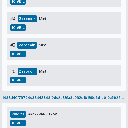
10 VEIL
#4
Zerocoin
Mint
10 VEIL
#5
Zerocoin
Mint
10 VEIL
#6
Zerocoin
Mint
10 VEIL
1488d40f7ff724c38448848f0dc2c89fa8c062d1b199e3d1e010a59223f2bf2c
RingCT
Анонимный вход
10 VEIL