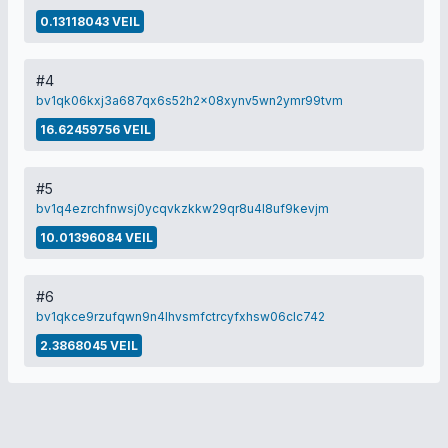
0.13118043 VEIL
#4
bv1qk06kxj3a687qx6s52h2x08xynv5wn2ymr99tvm
16.62459756 VEIL
#5
bv1q4ezrchfnwsj0ycqvkzkkw29qr8u4l8uf9kevjm
10.01396084 VEIL
#6
bv1qkce9rzufqwn9n4lhvsmfctrcyfxhsw06clc742
2.3868045 VEIL