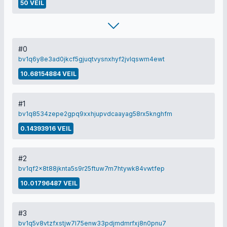
50 VEIL
#0
bv1q6y8e3ad0jkcf5gjuqtvysnxhyf2jvlqswm4ewt
10.68154884 VEIL
#1
bv1q8534zepe2gpq9xxhjupvdcaayag58rx5knghfm
0.14393916 VEIL
#2
bv1qf2x8t88jknta5s9r25ftuw7m7htywk84vwtfep
10.01796487 VEIL
#3
bv1q5v8vtzfxstjw7l75enw33pdjmdmrfxj8n0pnu7