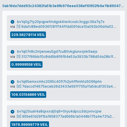
0ab16da7ddd93c24382fa51b3e6fb976eee038ef10952fb6e11b8904765fa434
bv1q0g7ty20pqpwfmdgxk4rw4cvulc3xggc39a7q7s
via
[1] 9dafc88ed0936f281f144ffdd091dca10a092b06d4a020cb3a6af8c6379f26ff
229.56278114 VEIL
bv1qtl7n8c2mjwrueu5gd7cu80vkglunxsjnk9aejs
via
[1] 3127f66bbf0c8dd5b8f6f64e53a3933b788d04a28b1f46e5cafa2f70de3ea589
0.99999558 VEIL
bv1q65emxcmhc2095c40fl7n2jvhfftmhhz5096phn
via
[0] 7daccd14675eceb26d3433e561f705a11a5dcdf303a4f82a543db8a2cf09c709
106.03154869 VEIL
bv1qj20uah4a8qxxxdj0q6x0ryu4dpcu3dcjvnvcpw
via
[0] 955e61d29f15a1658377ad566b1a0448b175a4e72fa2d21d417a3bb7904351e7
1979.99999779 VEIL