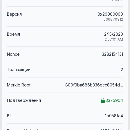
Версия
0x20000000
536870912
Время
2/15/2020
2:57:01 AM
Nonce
3282154131
Транзакции
2
Merkle Root
800f9ba686b336ecc8054d09a8e4073824a7c5bde20e2cd768b4838d7a6175a9
Подтверждения
3375904
Bits
1b058fa4