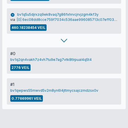
bv1q5u5djrxzq9ek8vaq7g86fxhrvcjrvjzgm4kf3y
via
[0] 6ec08dd8cce759f7034c536aae996085713c07eff038203ff0ffffe8b1c7aad1
460.18238454 VEIL
#0
bv1q2qn4vakh7z4vh7tu9e7ag7vtk8tlrpual4q5t4
2776 VEIL
#1
bv1qwpws55mwvd5v2m8yn6l4jttmycsajczmdzsx0v
0.77669961 VEIL