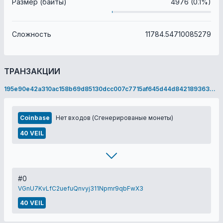
Размер (байты)
4976 (0.1%)
Сложность
11784.54710085279
ТРАНЗАКЦИИ
195e90e42a310ac158b69d85130dcc007c7715af645d44d842189363250d97d7
Coinbase
Нет входов (Сгенерированые монеты)
40 VEIL
#0
VGnU7KvLfC2uefuQnvyj311Npmr9qbFwX3
40 VEIL