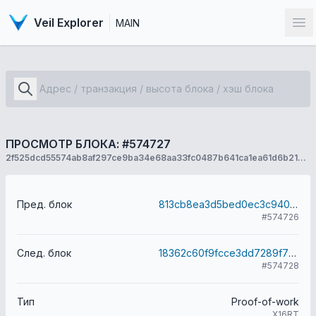
Veil Explorer
MAIN
От
ПРОСМОТР БЛОКА: #574727
2f525dcd55574ab8af297ce9ba34e68aa33fc0487b641ca1ea61d6b2125d6087
Пред. блок
813cb8ea3d5bed0ec3c94084f31c6fc61b9fbff2c0476cf0974d8825e8049532
#574726
След. блок
18362c60f9fcce3dd7289f782c0bca7679b775ebfb905675fc2843e01f5e1bcd
#574728
Тип
Proof-of-work
X16RT