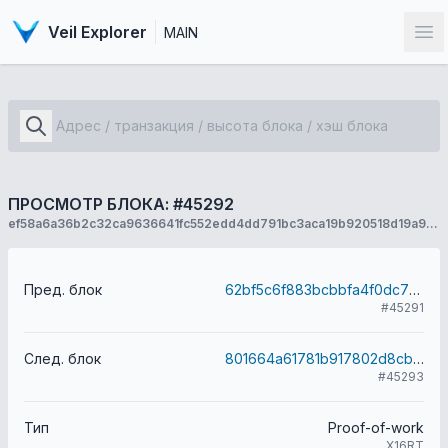
Veil Explorer
MAIN
От
ПРОСМОТР БЛОКА: #45292
ef58a6a36b2c32ca9636641fc552edd4dd791bc3aca19b920518d19a9ed0dd73
Пред. блок
62bf5c6f883bcbbfa4f0dc7febce614aaab663c52d1b6d6f1070de9ead95b119
#45291
След. блок
801664a61781b917802d8cb75c3fc74986ae15a47acffa492edbc42eb2f70709
#45293
Тип
Proof-of-work
X16RT