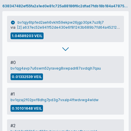
638347482ef55fa2a1ed0e81c725a88186f6c2dfad7fdb18b184a47875cd86e1
bv1qjy6tpfed2aeh6vkht59ekpw26jgp30pk7uz8j7
via
[2] a637ec52e941f52de430e6f81243b689b7fd64a45212fab4dd5e7efc8940221c
1.04589203 VEIL
#0
bv1qg4avp7u6swm52yraveg8xwpadr87svdqjh7qau
0.01332539 VEIL
#1
bv1qzaj2f02pxf8dhg7pd3g7vxalp4ftwdvwg4wldw
0.10101648 VEIL
#2