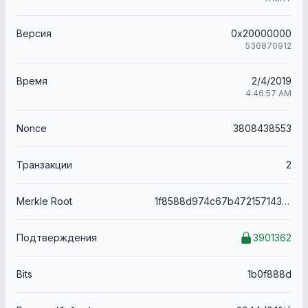
Версия
0x20000000
536870912
Время
2/4/2019
4:46:57 AM
Nonce
3808438553
Транзакции
2
Merkle Root
1f8588d974c67b472157143bf31334e0e2d9bac2193a28b436056ff3e5f5cb94
Подтверждения
3901362
Bits
1b0f888d