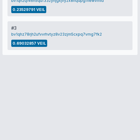
bv1qh2qf46h5quf33zyhjgxjvyzx8nqdpgfhewvmld
0.23529791 VEIL
#3
bv1qhz78rjh2ufvvrhvtyz8v23zjm5cxpq7vmg7fk2
0.69032857 VEIL