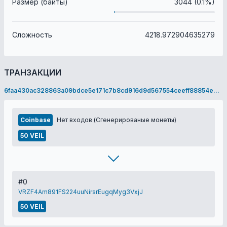
Размер (байты)
3044 (0.1%)
Сложность
4218.972904635279
ТРАНЗАКЦИИ
6faa430ac328863a09bdce5e171c7b8cd916d9d567554ceeff88854e9dbbaadd
Coinbase
Нет входов (Сгенерированые монеты)
50 VEIL
#0
VRZF4Am891FS224uuNirsrEugqMyg3VxjJ
50 VEIL