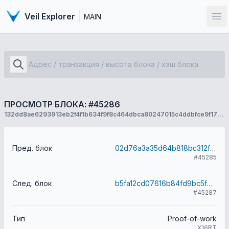
Veil Explorer
MAIN
От
ПРОСМОТР БЛОКА: #45286
132dd8ae6293913eb2f4f1b634f9f8c464dbca80247015c4ddbfce9f17364cba
Пред. блок
02d76a3a35d64b818bc312fe56ee42dce563f9885d2172fd6c63c660cb52de17
#45285
След. блок
b5fa12cd07616b84fd9bc5f9293ae407f67f5d72b5c819c2096ef3e485861890
#45287
Тип
Proof-of-work
X16RT