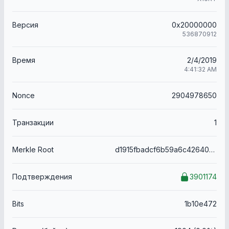
Версия
0x20000000
536870912
Время
2/4/2019
4:41:32 AM
Nonce
2904978650
Транзакции
1
Merkle Root
d1915fbadcf6b59a6c42640665eebe1951bd9ad6134799436ff12d8defa9ef4c
Подтверждения
3901174
Bits
1b10e472