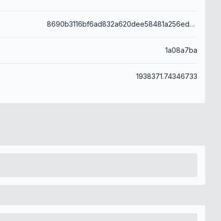
8690b3116bf6ad832a620dee58481a256ede2b2068201d013c2fcf0c94e2bd13
1a08a7ba
1938371.74346733