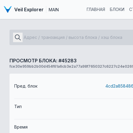
Veil Explorer
ГЛАВНАЯ
БЛОКИ
С
MAIN
ПРОСМОТР БЛОКА: #45283
fce30e959bb2b00d454f61a6cb3e2a77a98f7650327c6227c24e026
Пред. блок
Тип
Время