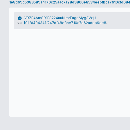
1e8d69d5989589a4170c25aac7a28d9866e8534eebfbca7610cfd68
VRZF4Am891FS224uuNirsrEugqMyg3VxjJ
via
[0] 8f404341f247df48e3ae710c7e62adeb9ee8babdafe9de7d87ddd9ec32d9c63c