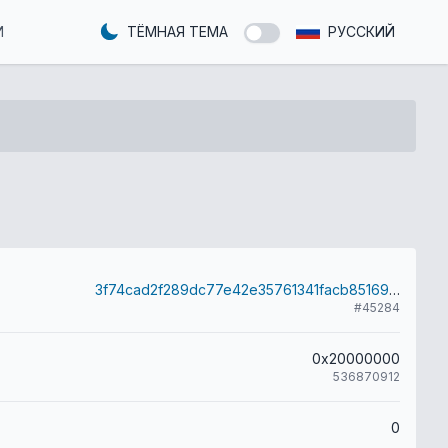
И
ТЁМНАЯ ТЕМА
РУССКИЙ
3f74cad2f289dc77e42e35761341facb851693068db75b7e69efaa9d0a6cc510
#45284
0x20000000
536870912
0