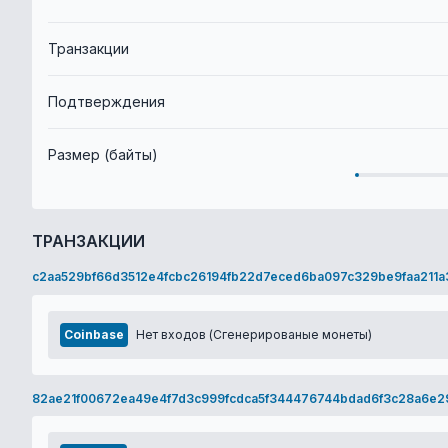
Транзакции
Подтверждения
Размер (байты)
ТРАНЗАКЦИИ
c2aa529bf66d3512e4fcbc26194fb22d7eced6ba097c329be9faa211a
Coinbase
Нет входов (Сгенерированые монеты)
82ae21f00672ea49e4f7d3c999fcdca5f344476744bdad6f3c28a6e2