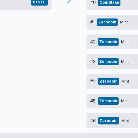
10 VEIL
#0
CoinStake
#1
Zerocoin
Mint
#2
Zerocoin
Mint
#3
Zerocoin
Mint
#4
Zerocoin
Mint
#5
Zerocoin
Mint
#6
Zerocoin
Mint