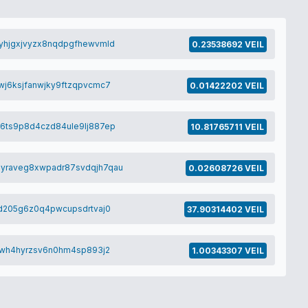
yhjgxjvyzx8nqdpgfhewvmld
0.23538692 VEIL
j6ksjfanwjky9ftzqpvcmc7
0.01422202 VEIL
6ts9p8d4czd84ule9lj887ep
10.81765711 VEIL
yraveg8xwpadr87svdqjh7qau
0.02608726 VEIL
cd205g6z0q4pwcupsdrtvaj0
37.90314402 VEIL
s8wh4hyrzsv6n0hm4sp893j2
1.00343307 VEIL