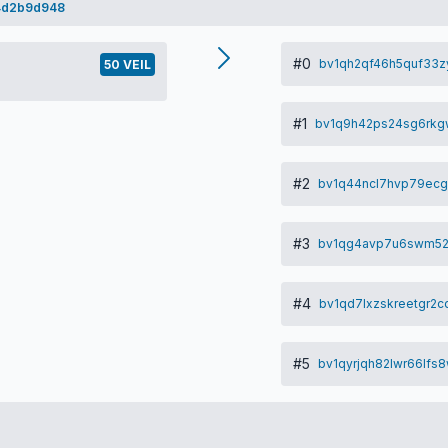
4d2b9d948
#0
bv1qh2qf46h5quf33z
50 VEIL
#1
bv1q9h42ps24sg6rkgw
#2
bv1q44ncl7hvp79ecg
#3
bv1qg4avp7u6swm52
#4
bv1qd7lxzskreetgr2
#5
bv1qyrjqh82lwr66lf