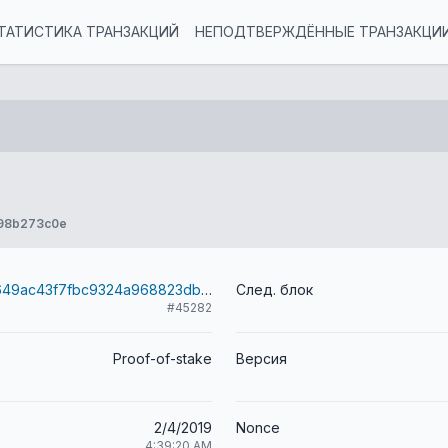
ТАТИСТИКА ТРАНЗАКЦИЙ
НЕПОДТВЕРЖДЁННЫЕ ТРАНЗАКЦИ
98b273c0e
4cd2a85848649ac43f7fbc9324a968823dbf37b5b7784ff4a05033a968c3ed67
След. блок
#45282
Proof-of-stake
Версия
2/4/2019
Nonce
4:39:20 AM